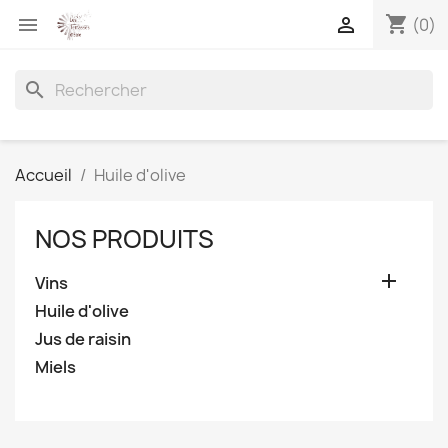
shopping_cart


(0)
search
Accueil
Huile d'olive
NOS PRODUITS

Vins
Huile d'olive
Jus de raisin
Miels